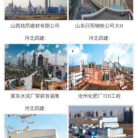
山西炫昂建材有限公司
山东日照钢铁公司大H
河北四建:
河北四建:
冀东水泥厂荣获首届鲁
沧州化肥厂TDI工程
河北四建: