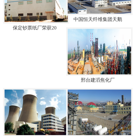
中国恒天纤维集团天鹅
保定钞票纸厂荣获20
邢台建滔焦化厂