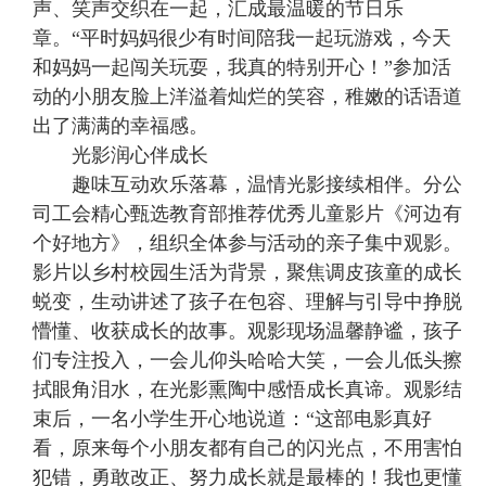
声、笑声交织在一起，汇成最温暖的节日乐
章。“平时妈妈很少有时间陪我一起玩游戏，今天
和妈妈一起闯关玩耍，我真的特别开心！”参加活
动的小朋友脸上洋溢着灿烂的笑容，稚嫩的话语道
出了满满的幸福感。
光影润心伴成长
趣味互动欢乐落幕，温情光影接续相伴。分公
司工会精心甄选教育部推荐优秀儿童影片《河边有
个好地方》，组织全体参与活动的亲子集中观影。
影片以乡村校园生活为背景，聚焦调皮孩童的成长
蜕变，生动讲述了孩子在包容、理解与引导中挣脱
懵懂、收获成长的故事。观影现场温馨静谧，孩子
们专注投入，一会儿仰头哈哈大笑，一会儿低头擦
拭眼角泪水，在光影熏陶中感悟成长真谛。观影结
束后，一名小学生开心地说道：“这部电影真好
看，原来每个小朋友都有自己的闪光点，不用害怕
犯错，勇敢改正、努力成长就是最棒的！我也更懂