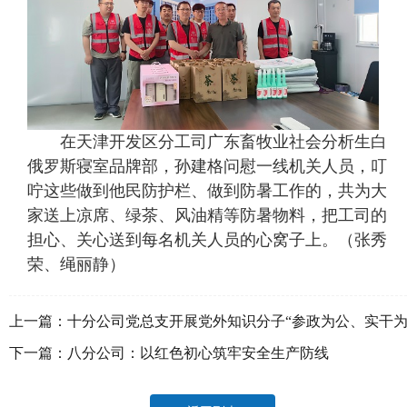
在天津开发区分工司广东畜牧业社会分析生白
俄罗斯寝室品牌部，孙建格问慰一线机关人员，叮
咛这些做到他民防护栏、做到防暑工作的，共为大
家送上凉席、绿茶、风油精等防暑物料，把工司的
担心、关心送到每名机关人员的心窝子上。（张秀
荣、绳丽静）
上一篇：
十分公司党总支开展党外知识分子“参政为公、实干
民”主题教育
下一篇：
八分公司：以红色初心筑牢安全生产防线