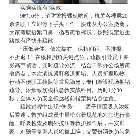
实操实练有“实效”
9时10分，消防警报骤然响起，机关各楼层20
余名职工立即停下手头工作，快速从办公室撤离，
大家弯腰捂紧口鼻，循着疏散标识，按照既定逃生
路线有序快步疏散。
“压低身体、依次靠右、保持间距、不推搡、
不折返！” 在楼梯拐角关键点位，疏散引导员王春
影高声喊话，实时疏导分流。结合日常办公场所疏
散痛点，本次演练紧盯楼道拥堵、人员折返取物、
行动不便职工掉队等常见隐患，专门增设现场拥堵
疏导、浓烟致伤模拟急救实战科目。历时1分30
秒，全体人员安全抵达楼前指定集结点位置。
疏散过程中出现“伤员”——孟子恒因吸入浓烟
后昏迷，救护组成员李晨松沉着规范地对其进行唤
醒、呼吸检查及胸外按压等救护操作后，由安世
豪、刘硕等参训人员轮番上阵，交替扮演伤员与急