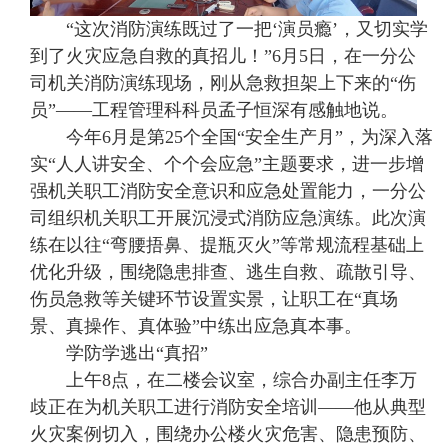
“这次消防演练既过了一把‘演员瘾’，又切实学
到了火灾应急自救的真招儿！”6月5日，在一分公
司机关消防演练现场，刚从急救担架上下来的“伤
员”——工程管理科科员孟子恒深有感触地说。
今年6月是第25个全国“安全生产月”，为深入落
实“人人讲安全、个个会应急”主题要求，进一步增
强机关职工消防安全意识和应急处置能力，一分公
司组织机关职工开展沉浸式消防应急演练。此次演
练在以往“弯腰捂鼻、提瓶灭火”等常规流程基础上
优化升级，围绕隐患排查、逃生自救、疏散引导、
伤员急救等关键环节设置实景，让职工在“真场
景、真操作、真体验”中练出应急真本事。
学防学逃出“真招”
上午8点，在二楼会议室，综合办副主任李万
歧正在为机关职工进行消防安全培训——他从典型
火灾案例切入，围绕办公楼火灾危害、隐患预防、