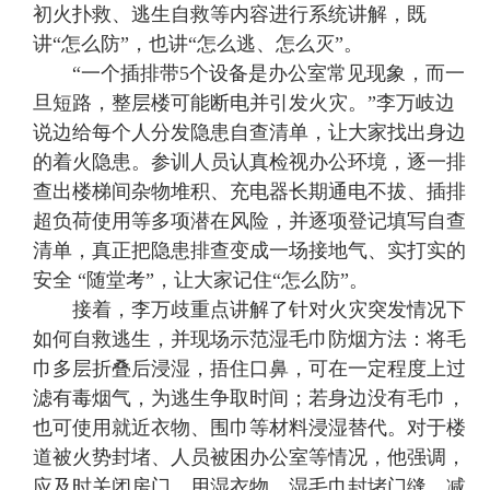
初火扑救、逃生自救等内容进行系统讲解，既
讲“怎么防”，也讲“怎么逃、怎么灭”。
“一个插排带5个设备是办公室常见现象，而一
旦短路，整层楼可能断电并引发火灾。”李万岐边
说边给每个人分发隐患自查清单，让大家找出身边
的着火隐患。参训人员认真检视办公环境，逐一排
查出楼梯间杂物堆积、充电器长期通电不拔、插排
超负荷使用等多项潜在风险，并逐项登记填写自查
清单，真正把隐患排查变成一场接地气、实打实的
安全 “随堂考”，让大家记住“怎么防”。
接着，李万歧重点讲解了针对火灾突发情况下
如何自救逃生，并现场示范湿毛巾防烟方法：将毛
巾多层折叠后浸湿，捂住口鼻，可在一定程度上过
滤有毒烟气，为逃生争取时间；若身边没有毛巾，
也可使用就近衣物、围巾等材料浸湿替代。对于楼
道被火势封堵、人员被困办公室等情况，他强调，
应及时关闭房门，用湿衣物、湿毛巾封堵门缝，减